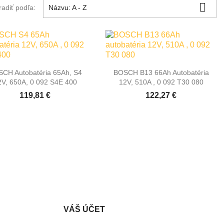

radiť podľa:
Názvu: A - Z


Rýchly náhľad
Rýchly náhľad
CH Autobatéria 65Ah, S4
BOSCH B13 66Ah Autobatéria
2V, 650A, 0 092 S4E 400
12V, 510A , 0 092 T30 080
119,81 €
122,27 €
VÁŠ ÚČET