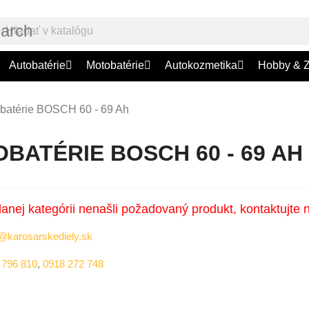
earch
Autobatérie
Motobatérie
Autokozmetika
Hobby & 
batérie BOSCH 60 - 69 Ah
BATÉRIE BOSCH 60 - 69 AH
danej kategórii nenašli požadovaný produkt, kontaktujte 
@karosarskediely.sk
 796 810
,
0918 272 748