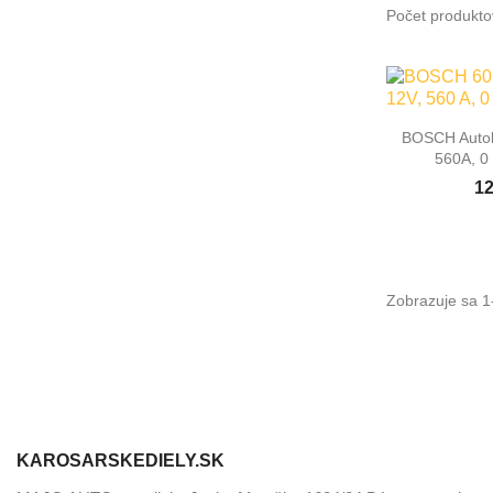
Počet produkto

Rýc
BOSCH Autob
560A, 0
12
Zobrazuje sa 1-
KAROSARSKEDIELY.SK