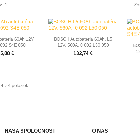
v: 4
Zo

hly náhľad
Rýchly náhľad
atéria 60Ah 12V,
BOSCH Autobatéria 60Ah, L5
 092 S4E 050
12V, 560A, 0 092 L50 050
BOS
1
5,88 €
132,74 €
4 z 4 položiek
NAŠA SPOLOČNOSŤ
O NÁS