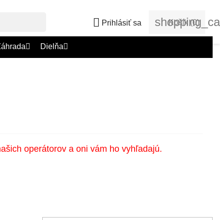
shopping_ca

Košík
(0)
Prihlásiť sa
Záhrada
Dielňa
našich operátorov a oni vám ho vyhľadajú.