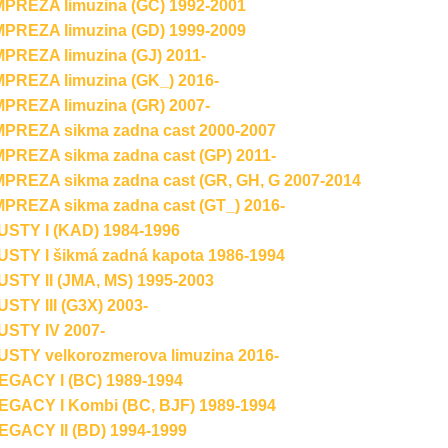
PREZA limuzina (GC) 1992-2001
PREZA limuzina (GD) 1999-2009
REZA limuzina (GJ) 2011-
PREZA limuzina (GK_) 2016-
PREZA limuzina (GR) 2007-
PREZA sikma zadna cast 2000-2007
REZA sikma zadna cast (GP) 2011-
REZA sikma zadna cast (GR, GH, G 2007-2014
REZA sikma zadna cast (GT_) 2016-
STY I (KAD) 1984-1996
TY I šikmá zadná kapota 1986-1994
TY II (JMA, MS) 1995-2003
TY III (G3X) 2003-
STY IV 2007-
STY velkorozmerova limuzina 2016-
GACY I (BC) 1989-1994
GACY I Kombi (BC, BJF) 1989-1994
GACY II (BD) 1994-1999