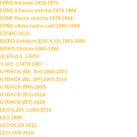
ONE II Kombi 1978-1974
NE II Pevna strecha 1979-1984
ONE Pevna strecha 1979-1984
ONE sikma zadna cast 1985-1989
EVORG 2015-
BERO Autobus (E10, E12) 1983-2000
BERO Skrinka 1984-1994
CRA (L4_) 2010-
 (AS_) 1978-1987
TBACK (BE, BH) 1998-2003
TBACK (BL, BP) 2003-2010
TBACK (BR) 2009-
TBACK (BS) 2014-
TBACK (BT) 2019-
O (L275, L285) 2010-
EO 1998-
EO PLUS 2012-
EO VAN 2010-