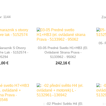
v: 1144
Zo
05- 

hly náhľad
Rýchly náhľad
Naraznik S Otvory
03-05 Predné Svetlo H1+HB3 (el.
re Lak - 5152574 -
Ovládané Strana Prava -
95294
5133962 - 95062
,00 €
242,16 €

Rýchly náhľad
:: -02 Přední Světlo H4 (el.
::