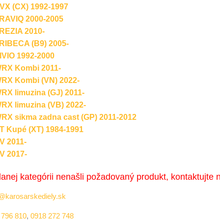
X (CX) 1992-1997
AVIQ 2000-2005
EZIA 2010-
IBECA (B9) 2005-
VIO 1992-2000
X Kombi 2011-
X Kombi (VN) 2022-
 limuzina (GJ) 2011-
X limuzina (VB) 2022-
 sikma zadna cast (GP) 2011-2012
 Kupé (XT) 1984-1991
 2011-
 2017-
danej kategórii nenašli požadovaný produkt, kontaktujte 
@karosarskediely.sk
 796 810
,
0918 272 748