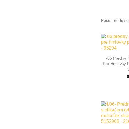
Počet produkto

Rýc
-05 Predny 
Pre Hmlovky P
0