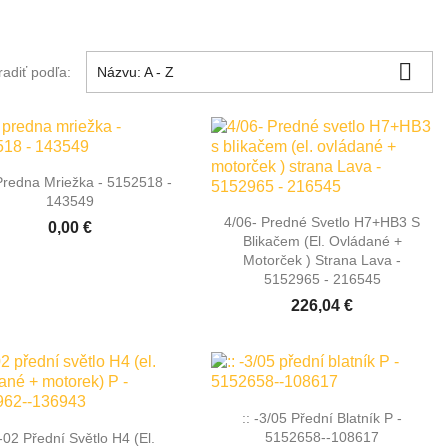

radiť podľa:
Názvu: A - Z

Rýchly náhľad
Predna Mriežka - 5152518 -
143549

Rýchly náhľad
4/06- Predné Svetlo H7+HB3 S
0,00 €
Blikačem (el. Ovládané +
Motorček ) Strana Lava -
5152965 - 216545
226,04 €

Rýchly náhľad
:: -3/05 Přední Blatník P -

Rýchly náhľad
5152658--108617
 -02 Přední Světlo H4 (el.