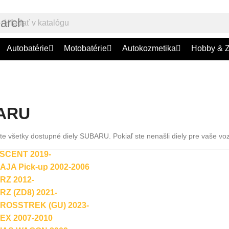
earch
Autobatérie
Motobatérie
Autokozmetika
Hobby & 
ARU
te všetky dostupné diely SUBARU. Pokiaľ ste nenašli diely pre vaše vozi
SCENT 2019-
JA Pick-up 2002-2006
Z 2012-
Z (ZD8) 2021-
OSSTREK (GU) 2023-
X 2007-2010