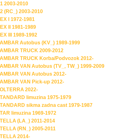
 2003-2010
 (RC_) 2003-2010
X I 1972-1981
X II 1981-1989
 III 1989-1992
MBAR Autobus (KV_) 1989-1999
AMBAR TRUCK 2009-2012
MBAR TRUCK Korba/Podvozok 2012-
MBAR VAN Autobus (TV_, TW_) 1999-2009
MBAR VAN Autobus 2012-
MBAR VAN Pick-up 2012-
OLTERRA 2022-
ANDARD limuzina 1975-1979
ANDARD sikma zadna cast 1979-1987
AR limuzina 1969-1972
ELLA (LA_) 2011-2014
ELLA (RN_) 2005-2011
ELLA 2014-