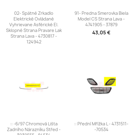
02- Spätné Zrkadlo
91- Predna Smerovka Biela
Elektrické Ovládané
Model CS Strana Lava -
Vyhrievane Asférické El.
4741905 - 37879
Sklopné Strana Pravare Lak
43,05 €
Strana Lava - 4730817 -
124942
:: -6/97 Chromová Lišta
:: Přední Mřížka L - 4731511-
Zadního Nárazníku Střed -
-70534