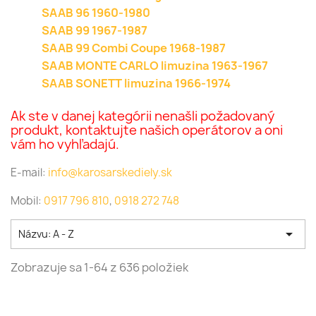
SAAB 96 1960-1980
SAAB 99 1967-1987
SAAB 99 Combi Coupe 1968-1987
SAAB MONTE CARLO limuzina 1963-1967
SAAB SONETT limuzina 1966-1974
Ak ste v danej kategórii nenašli požadovaný
produkt, kontaktujte našich operátorov a oni
vám ho vyhľadajú.
E-mail:
info@karosarskediely.sk
Mobil:
0917 796 810
,
0918 272 748

Názvu: A - Z
Zobrazuje sa 1-64 z 636 položiek