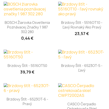
BOSCH Žiarovka Osvetlenia
Brzdovy Štít - 5516OT10 -
Poznávacej Značky 1 987
Ľavý Rovnaký Ako Pravý
302 280
23,57 €
0,44 €
Brzdovy Štít - 5516OT50
Brzdovy Štít - 6523OT-5 -
Ľavý
39,79 €
Brzdovy Štít - 6523OT-6 -
Pravý
CASCO Čerpadlo
Ostrekovača Skiel