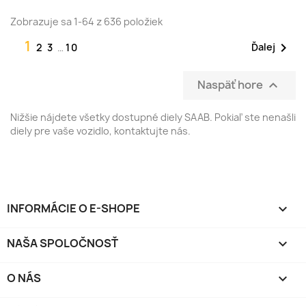
Zobrazuje sa 1-64 z 636 položiek
1

Ďalej
2
3
…
10
Naspäť hore

Nižšie nájdete všetky dostupné diely SAAB. Pokiaľ ste nenašli
diely pre vaše vozidlo, kontaktujte nás.
INFORMÁCIE O E-SHOPE
keyboard_arrow_down
NAŠA SPOLOČNOSŤ

O NÁS
