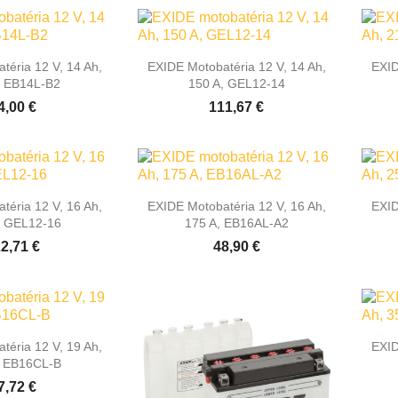

hly náhľad
Rýchly náhľad
téria 12 V, 14 Ah,
EXIDE Motobatéria 12 V, 14 Ah,
EXID
, EB14L-B2
150 A, GEL12-14
4,00 €
111,67 €

hly náhľad
Rýchly náhľad
téria 12 V, 16 Ah,
EXIDE Motobatéria 12 V, 16 Ah,
EXID
, GEL12-16
175 A, EB16AL-A2
2,71 €
48,90 €
hly náhľad
téria 12 V, 19 Ah,
EXID
, EB16CL-B
7,72 €