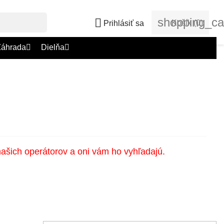
shopping_ca

Košík
(0)
Prihlásiť sa
Záhrada
Dielňa
našich operátorov a oni vám ho vyhľadajú.