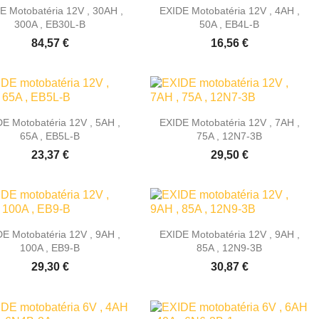


Rýchly náhľad
Rýchly náhľad
E Motobatéria 12V , 30AH ,
EXIDE Motobatéria 12V , 4AH ,
300A , EB30L-B
50A , EB4L-B
84,57 €
16,56 €


Rýchly náhľad
Rýchly náhľad
E Motobatéria 12V , 5AH ,
EXIDE Motobatéria 12V , 7AH ,
65A , EB5L-B
75A , 12N7-3B
23,37 €
29,50 €


Rýchly náhľad
Rýchly náhľad
E Motobatéria 12V , 9AH ,
EXIDE Motobatéria 12V , 9AH ,
100A , EB9-B
85A , 12N9-3B
29,30 €
30,87 €