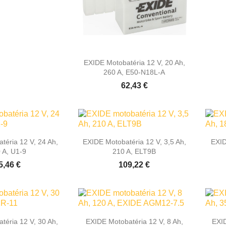

Rýchly náhľad
EXIDE Motobatéria 12 V, 20 Ah,
260 A, E50-N18L-A
62,43 €

hly náhľad
Rýchly náhľad
téria 12 V, 24 Ah,
EXIDE Motobatéria 12 V, 3,5 Ah,
EXID
 A, U1-9
210 A, ELT9B
5,46 €
109,22 €

hly náhľad
Rýchly náhľad
téria 12 V, 30 Ah,
EXIDE Motobatéria 12 V, 8 Ah,
EXID