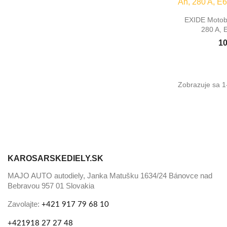

Rýc
EXIDE Motoba
280 A, 
10
Zobrazuje sa 1
KAROSARSKEDIELY.SK
MAJO AUTO autodiely, Janka Matušku 1634/24 Bánovce nad
Bebravou 957 01 Slovakia
Zavolajte:
+421 917 79 68 10
+421918 27 27 48