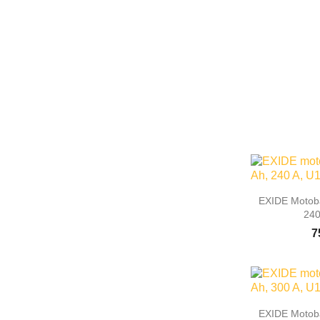

Rýc
EXIDE Motoba
240
7

Rýc
EXIDE Motoba