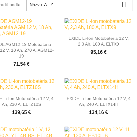

radiť podľa:
Názvu: A - Z

Rýchly náhľad
EXIDE Li-Ion Motobatéria 12 V,

Rýchly náhľad
2,3 Ah, 180 A, ELTX9
DE AGM12-19 Motobatéria
2 V, 18 Ah, 270 A, AGM12-
95,16 €
19
71,54 €


Rýchly náhľad
Rýchly náhľad
 Li-Ion Motobatéria 12 V, 4
EXIDE Li-Ion Motobatéria 12 V, 4
Ah, 230 A, ELTZ10S
Ah, 240 A, ELTX14H
139,65 €
134,16 €