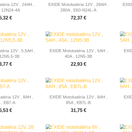

hly náhľad
Rýchly náhľad
téria 12V , 24AH ,
EXIDE Motobatéria 12V , 28AH ,
EXID
, 12N24-4A
280A , E60-N24L-A
5,32 €
72,37 €

hly náhľad
Rýchly náhľad
éria 12V , 5,5AH ,
EXIDE Motobatéria 12V , 5AH ,
EXID
 12N5,5-3B
40A , 12N5-3B
3,77 €
22,93 €

hly náhľad
Rýchly náhľad
téria 12V , 8AH ,
EXIDE Motobatéria 12V , 8AH ,
EXID
 , EB7-A
85A , EB7L-B
5,53 €
31,75 €