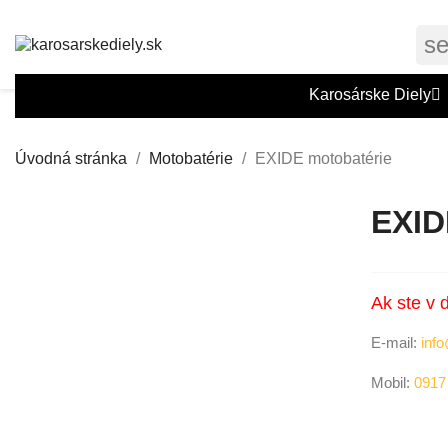
s
Karosárske Diely
Úvodná stránka
Motobatérie
EXIDE motobatérie
EXI
Ak ste v 
E-mail:
info
Mobil:
0917