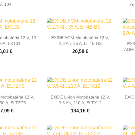
v: 104
Zo

hly náhľad
Rýchly náhľad
obatéria 12 V, 13
EXIDE AGM Motobatéria 12 V,
00A, EK131
2,3 Ah, 35 A, ET4B-BS
EXI
AGM 1
6,01 €
20,58 €

hly náhľad
Rýchly náhľad
 Motobatéria 12 V,
EXIDE Li-Ion Motobatéria 12 V,
EXIDE
150 A, ELTZ7S
3,5 Ah, 210 A, ELTX12
7,09 €
134,16 €