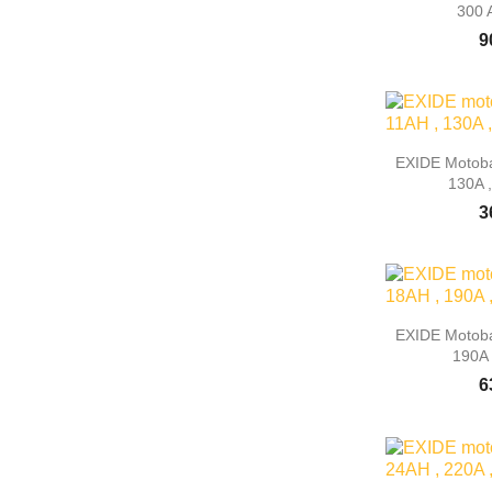
300 
9

Rýc
EXIDE Motoba
130A 
3

Rýc
EXIDE Motoba
190A 
6