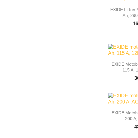

Rýc
EXIDE Li-Ion 
Ah, 290
16

Rýc
EXIDE Motoba
115 A, 
3

Rýc
EXIDE Motoba
200 A
4