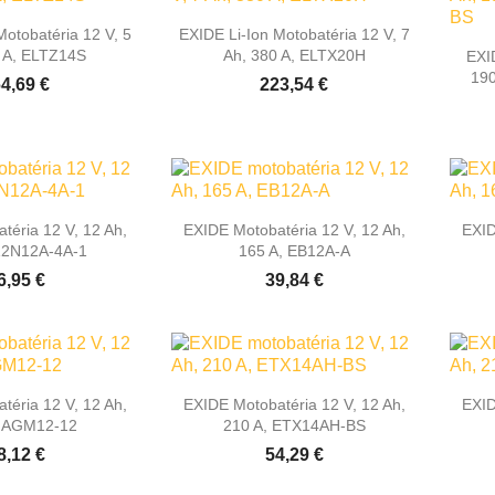

hly náhľad
Rýchly náhľad
Motobatéria 12 V, 5
EXIDE Li-Ion Motobatéria 12 V, 7
 A, ELTZ14S
Ah, 380 A, ELTX20H
EXI
19
4,69 €
223,54 €

hly náhľad
Rýchly náhľad
téria 12 V, 12 Ah,
EXIDE Motobatéria 12 V, 12 Ah,
EXID
12N12A-4A-1
165 A, EB12A-A
6,95 €
39,84 €

hly náhľad
Rýchly náhľad
téria 12 V, 12 Ah,
EXIDE Motobatéria 12 V, 12 Ah,
EXID
, AGM12-12
210 A, ETX14AH-BS
8,12 €
54,29 €