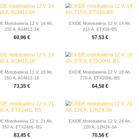


Rýchly náhľad
Rýchly náhľad
E Motobatéria 12 V, 14 Ah,
EXIDE Motobatéria 12 V, 14 Ah,
210 A, AGM12-14
215 A, ETX16-BS
60,96 €
57,53 €


Rýchly náhľad
Rýchly náhľad
E Motobatéria 12 V, 18 Ah,
EXIDE Motobatéria 12 V, 18 Ah,
250 A, AGM12-18
270 A, ETX20HL-BS
73,35 €
64,58 €


Rýchly náhľad
Rýchly náhľad
E Motobatéria 12 V, 21 Ah,
EXIDE Motobatéria 12 V, 24 Ah,
350 A, ETX24HL-BS
220 A, 12N24-3A
83,45 €
70,56 €