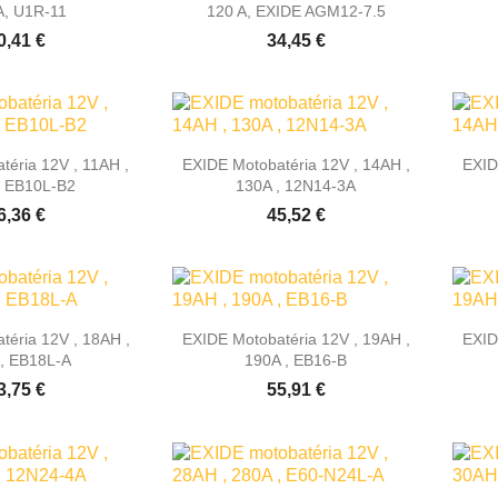
A, U1R-11
120 A, EXIDE AGM12-7.5
0,41 €
34,45 €

hly náhľad
Rýchly náhľad
téria 12V , 11AH ,
EXIDE Motobatéria 12V , 14AH ,
EXID
, EB10L-B2
130A , 12N14-3A
6,36 €
45,52 €

hly náhľad
Rýchly náhľad
téria 12V , 18AH ,
EXIDE Motobatéria 12V , 19AH ,
EXID
, EB18L-A
190A , EB16-B
3,75 €
55,91 €