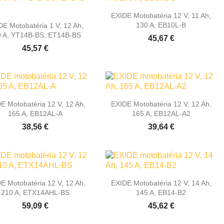

Rýchly náhľad
EXIDE Motobatéria 12 V, 11 Ah,

Rýchly náhľad
130 A, EB10L-B
DE Motobatéria 1 V, 12 Ah,
0 A, YT14B-BS, ET14B-BS
45,67 €
45,57 €


Rýchly náhľad
Rýchly náhľad
E Motobatéria 12 V, 12 Ah,
EXIDE Motobatéria 12 V, 12 Ah,
165 A, EB12AL-A
165 A, EB12AL-A2
38,56 €
39,64 €


Rýchly náhľad
Rýchly náhľad
E Motobatéria 12 V, 12 Ah,
EXIDE Motobatéria 12 V, 14 Ah,
210 A, ETX14AHL-BS
145 A, EB14-B2
59,09 €
45,62 €