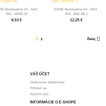


Rýchly náhľad
Rýchly náhľad
DE Motobatéria 6V , 4AH ,
EXIDE Motobatéria 6V , 6AH ,
35A , 6N4B-2A
40A , 6N6-3B-1
8,53 €
12,25 €

1
Ďalej
2
VÁŠ ÚČET
Sledovanie objednávky
Prihlásiť sa
Vytvoriť účet
INFORMÁCIE O E-SHOPE