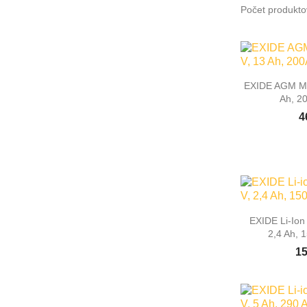
Počet produkto

Rýc
EXIDE AGM Mot
Ah, 2
4

Rýc
EXIDE Li-Ion
2,4 Ah, 
15