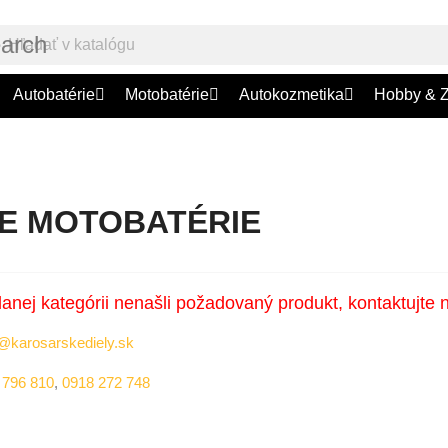
earch
Autobatérie
Motobatérie
Autokozmetika
Hobby & 
DE MOTOBATÉRIE
danej kategórii nenašli požadovaný produkt, kontaktujte 
@karosarskediely.sk
 796 810
,
0918 272 748