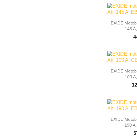

Rýc
EXIDE Motoba
145 A
4

Rýc
EXIDE Motoba
100 A
12

Rýc
EXIDE Motoba
190 A
5