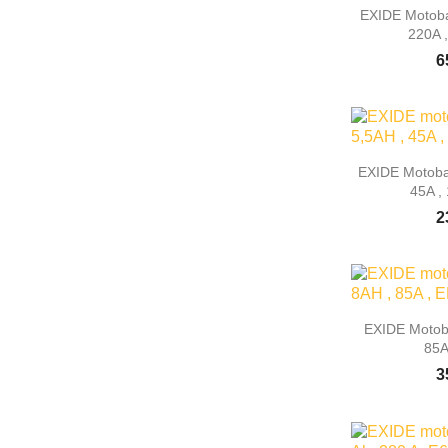

Rýc
EXIDE Motoba
220A 
6

Rýc
EXIDE Motobat
45A ,
2

Rýc
EXIDE Motoba
85A
3