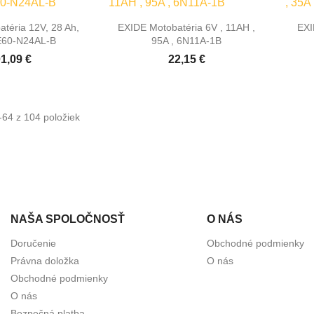

hly náhľad
Rýchly náhľad
téria 12V, 28 Ah,
EXIDE Motobatéria 6V , 11AH ,
EXI
E60-N24AL-B
95A , 6N11A-1B
1,09 €
22,15 €
-64 z 104 položiek
NAŠA SPOLOČNOSŤ
O NÁS
Doručenie
Obchodné podmienky
Právna doložka
O nás
Obchodné podmienky
O nás
Bezpečná platba