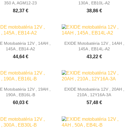
350 A, AGM12-23
130A , EB10L-A2
82,37 €
38,86 €


Rýchly náhľad
Rýchly náhľad
E Motobatéria 12V , 14AH ,
EXIDE Motobatéria 12V , 14AH ,
145A , EB14-A2
145A , EB14L-A2
44,64 €
43,22 €


Rýchly náhľad
Rýchly náhľad
E Motobatéria 12V , 19AH ,
EXIDE Motobatéria 12V , 20AH ,
190A , EB16L-B
210A , 12Y16A-3A
60,03 €
57,48 €