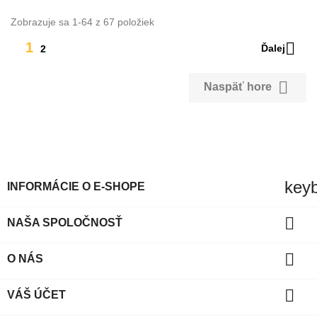
Zobrazuje sa 1-64 z 67 položiek

1
Ďalej
2

Naspäť hore
key
INFORMÁCIE O E-SHOPE

NAŠA SPOLOČNOSŤ

O NÁS

VÁŠ ÚČET