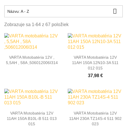

Názvu: A - Z
Zobrazuje sa 1-64 z 67 položiek
VARTA Motobatéria 12V ,
VARTA Motobatéria 12V
5,5AH , 58A ,506012006I314
11AH 150A 12N10-3A 511
012 015
37,98 €
VARTA Motobatéria 12V
VARTA Motobatéria 12V
11AH 150A B10L-B 511 013
11AH 230A TZ14S-4 511 902
015
023