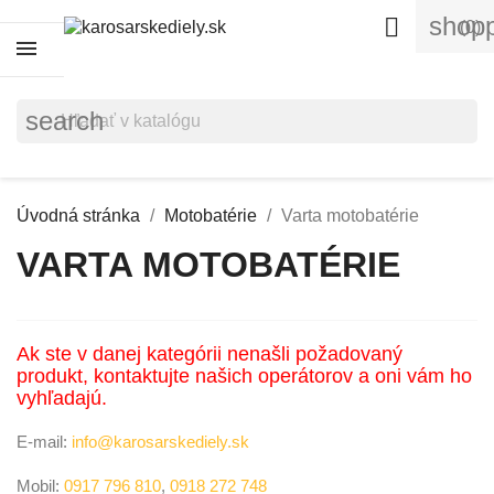
shopp

(0)
search
Úvodná stránka
Motobatérie
Varta motobatérie
VARTA MOTOBATÉRIE
Ak ste v danej kategórii nenašli požadovaný
produkt, kontaktujte našich operátorov a oni vám ho
vyhľadajú.
E-mail:
info@karosarskediely.sk
Mobil:
0917 796 810
,
0918 272 748