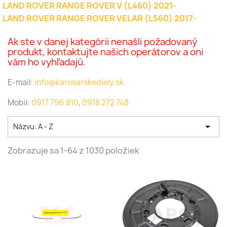
LAND ROVER RANGE ROVER V (L460) 2021-
LAND ROVER RANGE ROVER VELAR (L560) 2017-
Ak ste v danej kategórii nenašli požadovaný
produkt, kontaktujte našich operátorov a oni
vám ho vyhľadajú.
E-mail:
info@karosarskediely.sk
Mobil:
0917 796 810
,
0918 272 748

Názvu: A - Z
Zobrazuje sa 1-64 z 1030 položiek