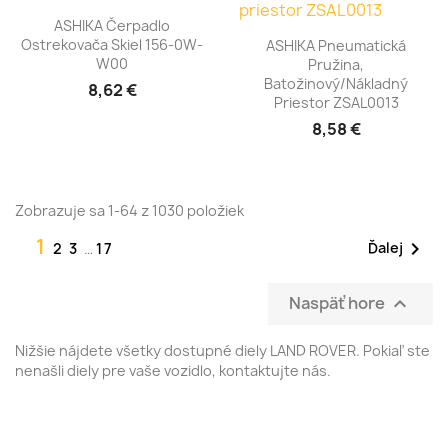
ASHIKA Čerpadlo
Ostrekovača Skiel 156-0W-
ASHIKA Pneumatická
W00
Pružina,
Batožinový/nákladný
8,62 €
Priestor ZSAL0013
8,58 €
Zobrazuje sa 1-64 z 1030 položiek
1

Ďalej
2
3
…
17
Naspäť hore

Nižšie nájdete všetky dostupné diely LAND ROVER. Pokiaľ ste
nenašli diely pre vaše vozidlo, kontaktujte nás.