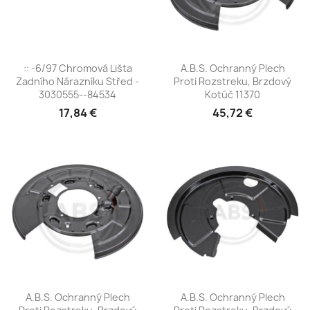
:: -6/97 Chromová Lišta
A.B.S. Ochranný Plech
Zadního Nárazníku Střed -
Proti Rozstreku, Brzdový
3030555--84534
Kotúč 11370
17,84 €
45,72 €
A.B.S. Ochranný Plech
A.B.S. Ochranný Plech